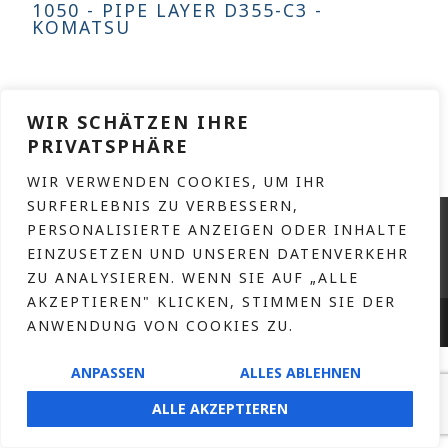
1050 - PIPE LAYER D355-C3 -
KOMATSU
READ MORE
WIR SCHÄTZEN IHRE
PRIVATSPHÄRE
WIR VERWENDEN COOKIES, UM IHR
SURFERLEBNIS ZU VERBESSERN,
CONTACT
PERSONALISIERTE ANZEIGEN ODER INHALTE
IMPRINT
EINZUSETZEN UND UNSEREN DATENVERKEHR
ZU ANALYSIEREN. WENN SIE AUF „ALLE
PRIVACY POLICY
AKZEPTIEREN" KLICKEN, STIMMEN SIE DER
HOFNAAR.DE
COPYRIGHT © 2026 – DESIGN BY
ANWENDUNG VON COOKIES ZU.
ANPASSEN
ALLES ABLEHNEN
ALLE AKZEPTIEREN