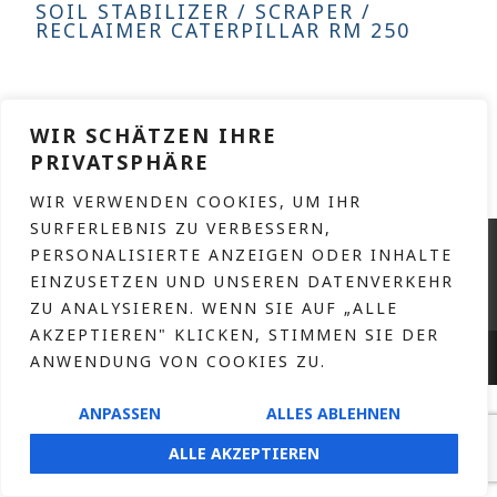
SOIL STABILIZER / SCRAPER /
RECLAIMER CATERPILLAR RM 250
READ MORE
WIR SCHÄTZEN IHRE
PRIVATSPHÄRE
WIR VERWENDEN COOKIES, UM IHR
SURFERLEBNIS ZU VERBESSERN,
CONTACT
PERSONALISIERTE ANZEIGEN ODER INHALTE
IMPRINT
EINZUSETZEN UND UNSEREN DATENVERKEHR
ZU ANALYSIEREN. WENN SIE AUF „ALLE
PRIVACY POLICY
AKZEPTIEREN" KLICKEN, STIMMEN SIE DER
HOFNAAR.DE
COPYRIGHT © 2026 – DESIGN BY
ANWENDUNG VON COOKIES ZU.
ANPASSEN
ALLES ABLEHNEN
ALLE AKZEPTIEREN