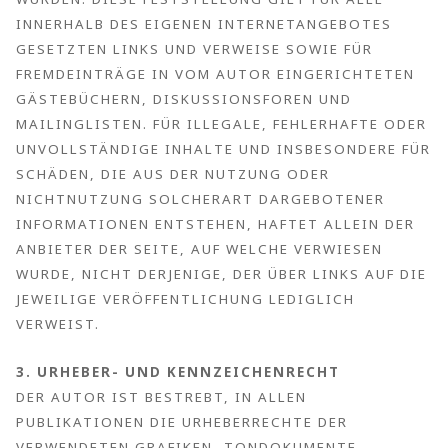
NERHALB DES EIGENEN INTERNETANGEBOTES GE
SETZTEN LINKS UND VERWEISE SOWIE FÜR FR
EMDEINTRÄGE IN VOM AUTOR EINGERICHTETEN GÄ
STEBÜCHERN, DISKUSSIONSFOREN UND MA
ILINGLISTEN. FÜR ILLEGALE, FEHLERHAFTE ODER UN
VOLLSTÄNDIGE INHALTE UND INSBESONDERE FÜR SC
HÄDEN, DIE AUS DER NUTZUNG ODER NI
CHTNUTZUNG SOLCHERART DARGEBOTENER IN
FORMATIONEN ENTSTEHEN, HAFTET ALLEIN DER AN
BIETER DER SEITE, AUF WELCHE VERWIESEN WU
RDE, NICHT DERJENIGE, DER ÜBER LINKS AUF DIE JE
WEILIGE VERÖFFENTLICHUNG LEDIGLICH VE
RWEIST.
3. URHEBER- UND KENNZEICHENRECHT
DER AUTOR IST BESTREBT, IN ALLEN
PUBLIKATIONEN DIE URHEBERRECHTE DER
VERWENDETEN GRAFIKEN, TONDOKUMENTE,