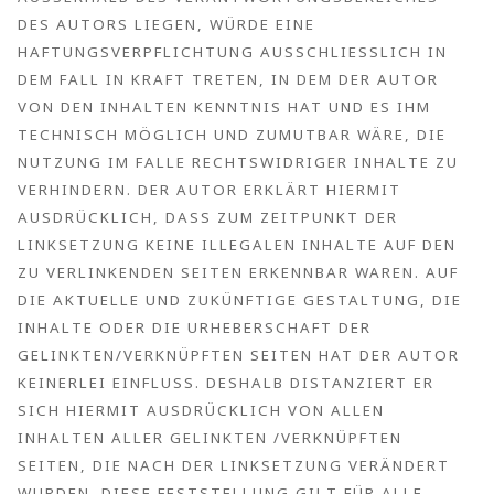
ES AUTORS LIEGEN, WÜRDE EINE H
AFTUNGSVERPFLICHTUNG AUSSCHLIESSLICH IN DE
M FALL IN KRAFT TRETEN, IN DEM DER AUTOR VO
N DEN INHALTEN KENNTNIS HAT UND ES IHM TE
CHNISCH MÖGLICH UND ZUMUTBAR WÄRE, DIE NU
TZUNG IM FALLE RECHTSWIDRIGER INHALTE ZU VE
RHINDERN. DER AUTOR ERKLÄRT HIERMIT AU
SDRÜCKLICH, DASS ZUM ZEITPUNKT DER LI
NKSETZUNG KEINE ILLEGALEN INHALTE AUF DEN ZU
VERLINKENDEN SEITEN ERKENNBAR WAREN. AUF DI
E AKTUELLE UND ZUKÜNFTIGE GESTALTUNG, DIE IN
HALTE ODER DIE URHEBERSCHAFT DER GE
LINKTEN/VERKNÜPFTEN SEITEN HAT DER AUTOR KE
INERLEI EINFLUSS. DESHALB DISTANZIERT ER SI
CH HIERMIT AUSDRÜCKLICH VON ALLEN IN
HALTEN ALLER GELINKTEN /VERKNÜPFTEN SE
ITEN, DIE NACH DER LINKSETZUNG VERÄNDERT WU
RDEN. DIESE FESTSTELLUNG GILT FÜR ALLE IN