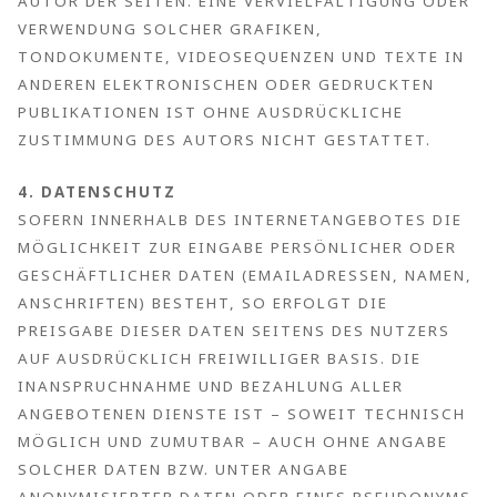
TOR DER SEITEN. EINE VERVIELFÄLTIGUNG ODER VE
RWENDUNG SOLCHER GRAFIKEN, TO
NDOKUMENTE, VIDEOSEQUENZEN UND TEXTE IN AN
DEREN ELEKTRONISCHEN ODER GEDRUCKTEN PU
BLIKATIONEN IST OHNE AUSDRÜCKLICHE ZU
STIMMUNG DES AUTORS NICHT GESTATTET.
4. DATENSCHUTZ
SOFERN INNERHALB DES INTERNETANGEBOTES DIE
MÖGLICHKEIT ZUR EINGABE PERSÖNLICHER ODER
GESCHÄFTLICHER DATEN (EMAILADRESSEN, NAMEN,
ANSCHRIFTEN) BESTEHT, SO ERFOLGT DIE
PREISGABE DIESER DATEN SEITENS DES NUTZERS
AUF AUSDRÜCKLICH FREIWILLIGER BASIS. DIE
INANSPRUCHNAHME UND BEZAHLUNG ALLER
ANGEBOTENEN DIENSTE IST – SOWEIT TECHNISCH
MÖGLICH UND ZUMUTBAR – AUCH OHNE ANGABE
SOLCHER DATEN BZW. UNTER ANGABE