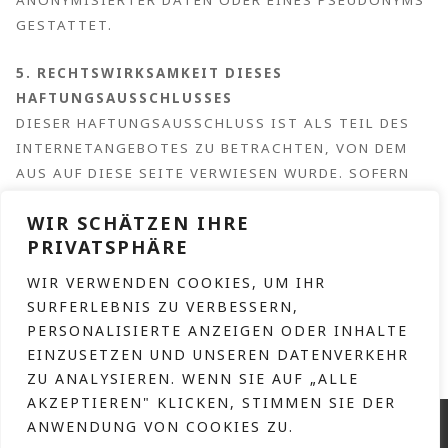
ANONYMISIERTER DATEN ODER EINES PSEUDONYMS
GESTATTET.
5. RECHTSWIRKSAMKEIT DIESES
HAFTUNGSAUSSCHLUSSES
DIESER HAFTUNGSAUSSCHLUSS IST ALS TEIL DES
INTERNETANGEBOTES ZU BETRACHTEN, VON DEM
AUS AUF DIESE SEITE VERWIESEN WURDE. SOFERN
TEILE ODER EINZELNE FORMULIERUNGEN DIESES
WIR SCHÄTZEN IHRE
TEXTES DER GELTENDEN RECHTSLAGE NICHT,
PRIVATSPHÄRE
NICHT MEHR ODER NICHT VOLLSTÄNDIG
ENTSPRECHEN SOLLTEN, BLEIBEN DIE ÜBRIGEN
WIR VERWENDEN COOKIES, UM IHR
TEILE DES DOKUMENTES IN IHREM INHALT UND
SURFERLEBNIS ZU VERBESSERN,
IHRER GÜLTIGKEIT DAVON UNBERÜHRT.
PERSONALISIERTE ANZEIGEN ODER INHALTE
EINZUSETZEN UND UNSEREN DATENVERKEHR
ZU ANALYSIEREN. WENN SIE AUF „ALLE
AKZEPTIEREN" KLICKEN, STIMMEN SIE DER
KONTAKT
ANWENDUNG VON COOKIES ZU.