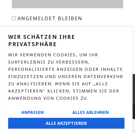
ANGEMELDET BLEIBEN
ANMELDEN
WIR SCHÄTZEN IHRE
PRIVATSPHÄRE
PASSWORT VERGESSEN?
WIR VERWENDEN COOKIES, UM IHR
SURFERLEBNIS ZU VERBESSERN,
PERSONALISIERTE ANZEIGEN ODER INHALTE
EINZUSETZEN UND UNSEREN DATENVERKEHR
KONTAKT
ZU ANALYSIEREN. WENN SIE AUF „ALLE
IMPRESSUM
AKZEPTIEREN" KLICKEN, STIMMEN SIE DER
ANWENDUNG VON COOKIES ZU.
DATENSCHUTZERKLÄRUNG
HOFNAAR.DE
COPYRIGHT © 2026 – DESIGN BY
ANPASSEN
ALLES ABLEHNEN
ALLE AKZEPTIEREN