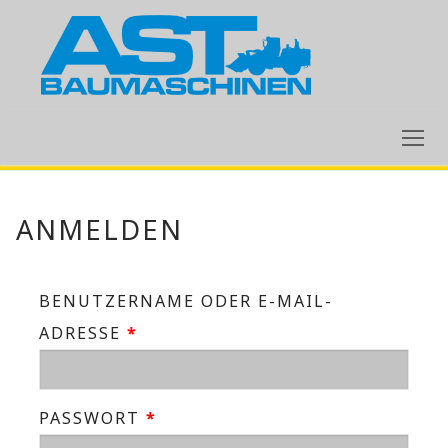
ZUM
INHALT
SPRINGEN
ANMELDEN
BENUTZERNAME ODER E-MAIL-
ERFORDERLICH
ADRESSE
*
ERFORDERLICH
PASSWORT
*