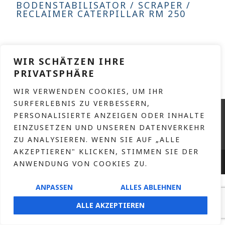
BODENSTABILISATOR / SCRAPER /
RECLAIMER CATERPILLAR RM 250
WEITERLESEN
WIR SCHÄTZEN IHRE
PRIVATSPHÄRE
WIR VERWENDEN COOKIES, UM IHR
SURFERLEBNIS ZU VERBESSERN,
KONTAKT
PERSONALISIERTE ANZEIGEN ODER INHALTE
IMPRESSUM
EINZUSETZEN UND UNSEREN DATENVERKEHR
ZU ANALYSIEREN. WENN SIE AUF „ALLE
DATENSCHUTZERKLÄRUNG
AKZEPTIEREN" KLICKEN, STIMMEN SIE DER
HOFNAAR.DE
COPYRIGHT © 2026 – DESIGN BY
ANWENDUNG VON COOKIES ZU.
ANPASSEN
ALLES ABLEHNEN
ALLE AKZEPTIEREN