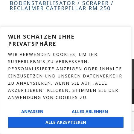
BODENSTABILISATOR / SCRAPER /
RECLAIMER CATERPILLAR RM 250
WEITERLESEN
WIR SCHÄTZEN IHRE
PRIVATSPHÄRE
WIR VERWENDEN COOKIES, UM IHR
SURFERLEBNIS ZU VERBESSERN,
KONTAKT
PERSONALISIERTE ANZEIGEN ODER INHALTE
IMPRESSUM
EINZUSETZEN UND UNSEREN DATENVERKEHR
ZU ANALYSIEREN. WENN SIE AUF „ALLE
DATENSCHUTZERKLÄRUNG
AKZEPTIEREN" KLICKEN, STIMMEN SIE DER
HOFNAAR.DE
COPYRIGHT © 2026 – DESIGN BY
ANWENDUNG VON COOKIES ZU.
ANPASSEN
ALLES ABLEHNEN
ALLE AKZEPTIEREN