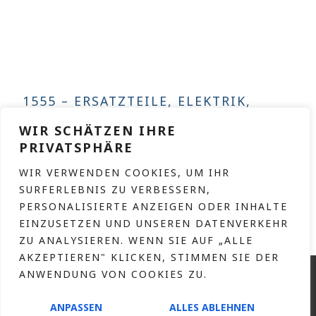
1555 – ERSATZTEILE, ELEKTRIK,
MOTORE D65PX/ EX – MOTOR S6D
125 E-2 – KOMATSU
WIR SCHÄTZEN IHRE
PRIVATSPHÄRE
WEITERLESEN
WIR VERWENDEN COOKIES, UM IHR
SURFERLEBNIS ZU VERBESSERN,
PERSONALISIERTE ANZEIGEN ODER INHALTE
EINZUSETZEN UND UNSEREN DATENVERKEHR
ZU ANALYSIEREN. WENN SIE AUF „ALLE
AKZEPTIEREN" KLICKEN, STIMMEN SIE DER
KONTAKT
ANWENDUNG VON COOKIES ZU.
IMPRESSUM
ANPASSEN
ALLES ABLEHNEN
DATENSCHUTZERKLÄRUNG