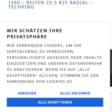
1290 – REIFEN 23,5 R25 RADIAL –
TECHKING
WEITERLESEN
WIR SCHÄTZEN IHRE
PRIVATSPHÄRE
WIR VERWENDEN COOKIES, UM IHR
SURFERLEBNIS ZU VERBESSERN,
KONTAKT
PERSONALISIERTE ANZEIGEN ODER INHALTE
IMPRESSUM
EINZUSETZEN UND UNSEREN DATENVERKEHR
ZU ANALYSIEREN. WENN SIE AUF „ALLE
DATENSCHUTZERKLÄRUNG
AKZEPTIEREN" KLICKEN, STIMMEN SIE DER
HOFNAAR.DE
COPYRIGHT © 2026 – DESIGN BY
ANWENDUNG VON COOKIES ZU.
ANPASSEN
ALLES ABLEHNEN
ALLE AKZEPTIEREN